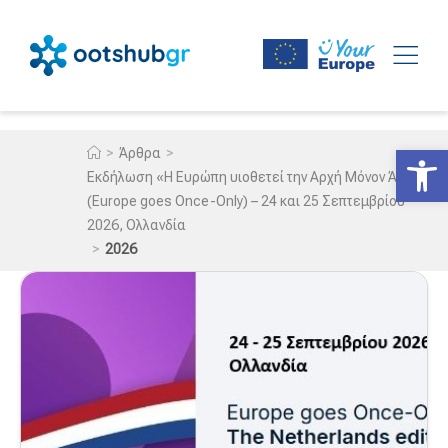
Ανοίξτε
>
>
Άρθρα
Εκδήλωση «Η Ευρώπη υιοθετεί την Αρχή Μόνον Άπαξ»
(Europe goes Once-Only) – 24 και 25 Σεπτεμβρίου
2026, Ολλανδία
>
2026