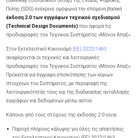
(Gateway Coordination Group) της Ενιαίας Ψηφιακής
Πύλης (SDG) ενέκρινε ομόφωνα την επόμενη βασική
έκδοση 2.0 των εγγράφων τεχνικού σχεδιασμού
(T
echnical D
esign D
ocuments)
που αφορά τις
προδιαγραφές του Τεχνικού Συστήματος «Μόνον Άπαξ».
Στον Εκτελεστικό Κανονισμό
(ΕΕ) 2022/1463
αναφέρονται οι τεχνικές και λειτουργικές
προδιαγραφές του Τεχνικού Συστήματος «Μόνον Άπαξ».
Πρόκειται για έγγραφα επισκόπησης των κύριων
στοιχείων του Συστήματος, με περιγραφή της
λειτουργικότητάς τους και της διαδικασίας ανταλλαγής
εγγράφων και δεδομένων μέσω αυτού.
Κάποιοι από τους στόχους της έκδοσης 2.0 είναι:
Παροχή πλήρους κάλυψης για όλες τις απαιτήσεις
του Εκτελεστικού Κανονισμού (ΕΕ) 2022/1463