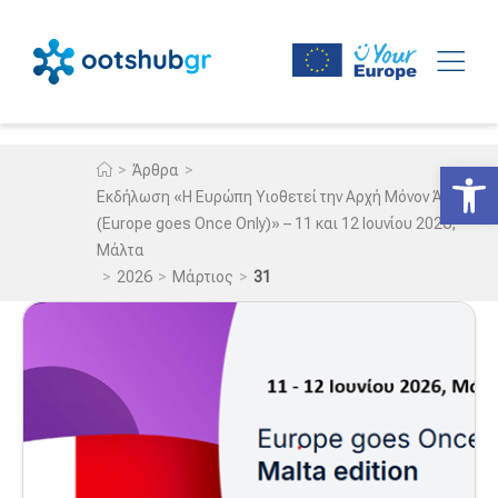
Ανοίξτε
>
>
Άρθρα
Εκδήλωση «Η Ευρώπη Υιοθετεί την Αρχή Μόνον Άπαξ
(Europe goes Once Only)» – 11 και 12 Ιουνίου 2026,
Μάλτα
>
>
>
2026
Μάρτιος
31