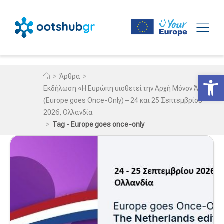
Ανοίξτε
>
>
Άρθρα
Εκδήλωση «Η Ευρώπη υιοθετεί την Αρχή Μόνον Άπαξ»
(Europe goes Once-Only) – 24 και 25 Σεπτεμβρίου
2026, Ολλανδία
>
Tag - Europe goes once-only