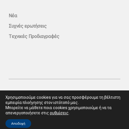
Νέα
Συχνές ερωτήσεις
Τεχνικές Προδιαγραφές
Χρησιμοποιούμε cookies για να σας προσφέρουμε τη βέλτιστη
εμπειρία πλοήγησης στον ιστότοπό μας.
Μπορείτε να μάθετε ποια cookies χρησιμοποιούμε ή να τα
απενεργοποιήσετε στις
ρυθμίσεις
.
Πολιτική απορρήτου & συμμόρφωση GDPR
Αποδοχή
Όροι Παροχής Υπηρεσιών